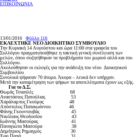
ΕΠΙΚΟΙΝΩΝΙΑ
13/01/2016
Φύλλο 116
ΕΚΛΕΧΤΗΚΕ ΝΕΟ ΔΙΟΙΚΗΤΙΚΟ ΣΥΜΒΟΥΛΙΟ
Την Κυριακή 14 Αυγούστου και ώρα 11:00 στα γραφεία του
Συλλόγου πραγματοποιήθηκε η τακτική γενική συνέλευση των
μελών, όπου συζητήθηκαν τα προβλήματα του χωριού αλλά και του
Συλλόγου.
Ακολούθησαν οι εκλογές για την ανάδειξη του νέου Διοικητικού
Συμβουλίου
Συνολικά ψήφισαν 70 άτομα. Άκυρα – λευκά δεν υπήρχαν.
Μετά την καταμέτρηση των ψήφων τα αποτελέσματα έχουν ως εξής.
Για το Δ.Σ.
Θωμάς Τσιαπλές 68
Αναστάσιος Πατούλιας 53
Χαράλαμπος Γκούμας 48
Απόστολος Παπαιωάννου 46
Φάνης Γκουντουβάς 45
Νικόλαος Θεοδοσίου 43
Ιωάννης Μασούρας 41
Παναγιώτα Μασούρα 38
Δημήτριος Ρημαγμός 30
Έφη Παπά 31