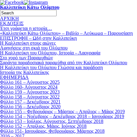
Καλλιπεύκη Κάτω Ολύμπου
ΑΡΧΙΚΗ
ΕΚΔΟΣΕΙΣ
Έτσι γράφεται η ιστορία…
«Καλλιπεύκη Κάτω Ολύμπου» – Βιβλίο – Λεύκωμα – Παρουσίαση
ΕΠΙΣΤΡΟΦΗ – Ωδή στην Καλλιπεύκη
Η Καλλιπεύκη στους αιώνες
Αφηγήσεις στη σκιά του Ολύμπου
Η Καλλιπεύκη του Ολύμπου, Ιστορία – Λαογραφία
Στο χορό των Παραμυθιών
Σαράντα παραδοσιακά παραμύθια από την Καλλιπεύκη Ολύμπου
Η Καλλιπεύκη του Ολύμπου Γλώσσα και παράδοση
Ιστορία της Καλλιπεύκης
ΕΦΗΜΕΡΙΔΑ
Φύλλο 161 – Αύγουστος 2025
Φύλλο 160- Αύγουστος 2024
Φύλλο 159 – Αύγουστος 2023
Φύλλο 158 – Αύγουστος 2022
Φύλλο 157 – Δεκέμβριος 2021
Φύλλο 156 – Δεκέμβριος 2020
Φύλλο 155 – Φεβρουάριος – Μάρτιος – Απρίλιος – Μάιος 2019
Φύλλο 154 – Νοέμβριος – Δεκέμβριος 2018 – Ιανουάριος 2019
Φύλλο 153 – Ιούλιος, Αύγουστος, Σεπτέμβριος 2018
Φύλλο 152 – Απρίλιος, Μάιος, Ιούνιος 2018
Φύλλο 151- Ιανουάριος, Φεβρουάριος, Μάρτιος 2018
2016 – 2017