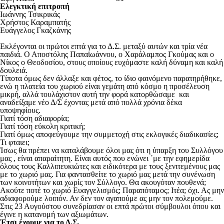
Ελεγκτική επιτροπή
Ιωάννης Τσικρικάς
Χρήστος Καραμπατής
Ευάγγελος Γκαζκάνης
Εκλέγονται οι πρώτοι επτά για το Δ.Σ. μεταξύ αυτών και τρία νέα
παιδιά. Ο Αποστόλης Παπαϊωάννου, ο Χαράλαμπος Γκούμας και ο
Νίκος ο Θεοδοσίου, στους οποίους ευχόμαστε καλή δύναμη και καλή
δουλειά.
Τίποτα όμως δεν άλλαξε και φέτος, το ίδιο φαινόμενο παρατηρήθηκε,
ενώ η πλατεία του χωριού είναι γεμάτη από κόσμο η προσέλευση
μικρή, αλλά τουλάχιστον αυτή την φορά κατορθώσαμε και
αναδείξαμε νέο Δ/Σ έχοντας μετά από πολλά χρόνια δέκα
υποψηφίους.
Γιατί τόση αδιαφορία;
Γιατί τόση εύκολη κριτική;
Γιατί όμως αποφεύγουμε την συμμετοχή στις εκλογικές διαδικασίες;
Τι φταιει;
Ίσως θα πρέπει να καταλάβουμε όλοι μας ότι η ύπαρξη του Συλλόγου
μας , είναι απαραίτητη. Είναι αυτός που ενώνει ΄με την εφημερίδα
όλους τους Καλλιπευκιώτες και ειδικότερα με τους ξενιτεμένους μας
με το χωριό μας. Για φαντασθείτε το χωριό μας μετά την συνένωση
των κοινοτήτων και χωρίς τον Σύλλογο. Θα ακουγόταν πουθενά;
Ακούτε ποτέ το χωριό Ευαγγελισμός; Παραπόταμος; Ιτέα; όχι. Ας μην
αδιαφορούμε λοιπόν. Αν δεν τον αγαπούμε ας μην τον πολεμούμε.
Στις 23 Αυγούστου συνεδρίασαν οι επτά πρώτοι σύμβουλοι όπου και
έγινε η κατανομή των αξιωμάτων.
Έτσι έχουμε για το Δ.Σ.