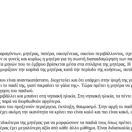
αγόντων, μητέρας, πατέρα, οικογένειας, οικείου περιβάλλοντος, σχο
ν οι γονείς και κυρίως η μητέρα για τη σωστή διαπαιδαγώγηση των πα
α μηνών που το έμβρυο βρίσκεται μέσα στα σπλάχνα της μητέρας. Η 
υρίζουν την καρδιά της μητέρας κατά την περίοδο της κυήσεως, αυτά α
ου είναι αναντικατάστατο, διοχετεύει και ότι υπάρχει στην ψυχή της γ
το παιδί της, γιατί πικραίνει το γάλα της». Τώρα πρέπει η μητέρα ν
γηση του παιδιού.
ιβάλλει και μπαίνει στη νηπιακή ηλικία. Στη νηπιακή ηλικία, τα πέντ
ς παρά να διορθωθούν αργότερα.
υ του προξενούν περιέργεια, έκπληξη, θαυμασμό. Στην αρχή το παιδί α
έχει ακόμη την ικανότητα να κρίνει πιο είναι καλό και πιο είναι κακό,
ιδικότερα της μητέρας για να μορφώσουν τα παιδιά τους όπως πρέπει. 
έρας έχει μεγαλύτερη αξία από κάθε άλλο μάθημα. Είναι διδασκαλία μ