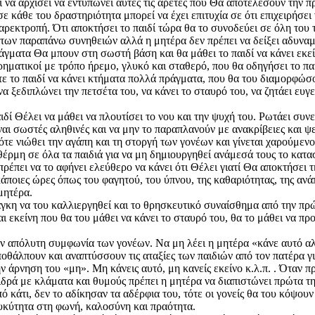
ί να αρχίσει να εντυπώνει αυτές τις αρετές που Θα αποτελέσουν την
σε κάθε του δραστηριότητα μπορεί να έχει επιτυχία σε ότι επιχειρήσει
αρεκτροπή. Ότι αποκτήσει το παιδί τώρα θα το συνοδεύει σε όλη του 
των παραπάνω συνηθειών αλλά η μητέρα δεν πρέπει να δείξει αδυναμία,
άγματα Θα μπουν στη σωστή βάση και θα μάθει το παιδί να κάνει εκεί
γορηματικοί με τρόπο ήρεμο, γλυκό και σταθερό, που θα οδηγήσει το πα
στε το παιδί να κάνει κτήματα πολλά πράγματα, που θα του διαμορφώσο
 να ξεδιπλώνει την πετσέτα του, να κάνει το σταυρό του, να ζητάει ευγ
ί Θέλει να μάθει να πλουτίσει το νου και την ψυχή του. Ρωτάει συνεχ
ναι σωστές αληθινές και να μην το παραπλανούν με ανακρίβειες και ψε
Τότε νιώθει την αγάπη και τη στοργή των γονέων και γίνεται χαρούμε
α θέρμη σε όλα τα παιδιά για να μη δημιουργηθεί ανάμεσά τους το κατα
υ πρέπει να το αφήνει ελεύθερο να κάνει ότι Θέλει γιατί Θα αποκτήσει 
 κάποιες ώρες όπως του φαγητού, του ύπνου, της καθαριότητας, της α
 μητέρα.
άγκη να του καλλιεργηθεί και το θρησκευτικό συναίσθημα από την πρώ
 εκείνη που θα του μάθει να κάνει το σταυρό του, θα το μάθει να πρ
ν απόλυτη συμφωνία των γονέων. Να μη λέει η μητέρα «κάνε αυτό αλ
υποθάλπουν και αναπτύσσουν τις αταξίες των παιδιών από τον πατέρα γι
 άρνηση του «μη». Μη κάνεις αυτό, μη κανείς εκείνο κ.λ.π. . Όταν πρ
τιδρά με κλάματα και θυμούς πρέπει η μητέρα να διαπιστώνει πρώτα την
πό κάτι, δεν το αδίκησαν τα αδέρφια του, τότε οι γονείς θα του κόψο
λυκύτητα στη φωνή, καλοσύνη και πραότητα.