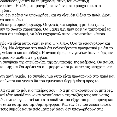
 προϋπόθεση για την καλή ψυχοσωματική του ανάπτυξη.
 να κάνει. Η τάξη στο φαγητό, στον ύπνο, στα ρούχα του, στα
τη ζωή.
 δεν πρέπει να υποχωρήσει και να γίνει ότι Θέλει το παιδί. Διότι
νο που πρέπει.
ιδί σε μια ομαλή εξέλιξη. Οι γονείς και κυρίως η μητέρα χωρίς
υν το σωστό χαρακτήρα. Θα μάθει π.χ. πριν φαει να τακτοποιεί τα
ενικά ότι επιθυμεί, να λέει ευχαριστώ όταν ικανοποιείται κάποια
ώς «τι είναι αυτό, γιατί εκείνο… κ.λ.π.». Όλα το απασχολούν και
ύδη. Να δείχνουν στο παιδί ότι ενδιαφέρονται πραγματικά με ότι το
νο, γελαστό και αισιόδοξο. Η αγάπη όμως των γονέων όταν υπάρχουν
στροφικό αίσθημα της ζήλιας.
τη συνήθεια της απειθαρχίας, της ανυπακοής, της ασέβειας. Θα παίξει,
νάπαυσης και Θα πρέπει να συμμορφώνεται με αυτές τις υποχρεώσεις
τη αυτή ηλικία. Το συναίσθημα αυτό είναι πρωταρχικό στο παιδί και
οσεύχεται και γενικά θα του εμπνεύσει θερμή πίστη προς το
λά να μη το μάθει ο πατέρας σου». Να μη αποκρύπτουν οι μητέρες,
ατί τότε υποθάλπουν και αναπτύσσουν τις αταξίες τους αντί να τις
έπει να απαγορευτεί κάτι στο παιδί να του εξηγείται με υπομονή και
 αιτία αυτής του της συμπεριφοράς. Και εάν δεν του λείπει τίποτε,
υν τους θυμούς και τα πείσματα εφ’ όσον δεν υποχωρήσουν στις