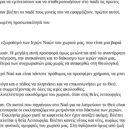
 για να εμπνεύσουν και να σταθεροποιήσουν στο παιδί τις πρώτες
αν βλέπει το παιδί τους γονείς του να εφαρμόζουν, πρώτοι αυτοί,
ληρωμένη προσωπικότητά του
ον εξωραϊσμό των Ιερών Ναών του χωριού μας, που είναι μια βαριά
κοιiν. Η μεγάλη αυτή προσφορά όμως μειώνεται από το αναντίρρητο
ανέγερση, την ανακαίνιση και το διάκοσμο των ιερών ναών μας.
ιαίτερα των συγχωριανών μας-χωρίς να αναφερθώ στη Θεολογική
Ιερό Ναό και είναι πάντοτε πρόθυμος να προσφέρει χρήματα, να μπει
φλόγα και o πόθος να πλησιάσει και να επικοινωνήσει με το Θεό.
συμμετέχοντας σε όλες τις ιερές ακολουθίες.
ολυτελέστερο οικοδόμημα του χωριού, όταν στiς θείες λειτουργίες
αν. Οι πιστοί που πηγαίνουν στο Ναό για να λατρεύουν το Θεό είναι
ειτουργία οι εκκλησιαζόμενοi μετριόνται στα δάκτυλα των χεριών.
ν Εκκλησία χώρο γιατί τα καφενεία δεν έχον ανοίξεi ακόμη. Βλέπει
λείται η θεία Λειτουργία. Βλέπει κανείς νέους καi νέες, κυρίως την
 σε φυσικές ομορφιές του χωρiού μας. Στη σφύζουσα όμως από ζωή