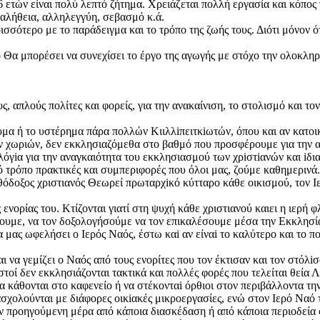
6 ετών είναι πολύ λεπτό ζήτημα. Χρειάζεται πολλή εργασία και κόπος
λαλήθεια, αλληλεγγύη, σεβασμό κ.ά.
σσότερο με το παράδειγμα και το τρόπο της ζωής τους. Διότι μόνον ότ
είο Θα μπορέσει να συνεχίσει το έργο της αγωγής με στόχο την ολοκ
, απλούς πολίτες και φορείς, για την ανακαίνιση, το στολισμό και τ
μα ή το υστέρημα πάρα πολλών Κιιλλiπειτκiωτών, όπου και αν κατοι
λλων χωριών, δεν εκκλησιαζόμεθα στο βαθμό που προσφέρουμε για την 
όγiα για την αναγκαιότητα του εκκλησιασμού των χρiστiανών και iδ
 τρόπο πρακτικές και συμπεριφορές που όλοι μας, ζούμε καθημερινά.
ς ορθόδοξος χριστιανός Θεωρεί πρωταρχiκό κύτταρο κάθε οικισμού, τον 
 ενορίας του. Κτίζονται γιατί στη ψυχή κάθε χριστιανού καιει η ιερή 
σουμε, να τον δοξολογήσούμε να τον επικαλέσουμε μέσα την Εκκλησία 
α μας ωφελήσει ο Ιερός Ναός, έστω καi αν είναi το καλύτερο και το π
να γεμίζει ο Ναός από τους ενορίτες που τον έκτισαν και τον στόλiσ
οί δεν εκκλησιάζονται τακτικά και πολλές φορές που τελείται θεία Λ
α κάθονται στο καφενείο ή να στέκονταi όρθιοι στον περιβάλλοντα τη
ασχολούνται με διάφορες οικiακές μικροεργασίες, ενώ στον Ιερό Ναό τε
ην προηγούμενη μέρα από κάποια διασκέδαση ή από κάποια περιοδεία