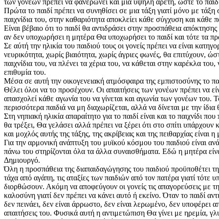
των γονέων πρέπει να φανερώνει και μια υψηλή αρετή, ώστε το παιδ
Πρώτα το παιδί πρέπει να συνηθίσει σε μια τάξη γιατί μόνο με τάξη 
παιχνίδια του, στην καθαριότητα αποκλείει κάθε σύγχυση και κάθε π
Είναι βέβαιο ότι το παιδί θα αντιδράσει στην προσπάθεια απόκτησης 
αν δεν υποχωρήσει η μητέρα Θα υποχωρήσει το παιδί και τότε τα πρ
Σε αύτή την ηλικία του παιδιού τους οι γονείς πρέπει να είναι κατη
νευρικότητα, χωρίς βιαιότητα, χωρίς άγριες φωνές, θα επιτύχουν, ώ
παιχνίδια του, να πλένει τα χέρια του, να κάθεται στην καρέκλα του,
επιθυμία του.
Μέσα σε αυτή την οικογενειακή ατμόσφαιρα της εμπιστοσύνης το παιδ
Θέλει όλοι να το προσέχουν. Οι απαιτήσεις των γονέων πρέπει να εί
απασχολεί κάθε αγωνία του να γίνεται και αγωνία των γονέων του. 
περισσότερα παιδιά να μη διαχωρίζεται, αλλά να δίνεται με την ίδι
Στη νηπιακή ηλικία απαραίτητο για το παιδί είναι και το παιχνίδι πο
θα τρέξει, Θα γελάσει αλλά πρέπει να ξέρει ότι στο σπίτι υπάρχουν
και μοχλός αυτής της τάξης, της ακρίβειας και της πειθαρχίας είναι η
Για την αρμονική ανάπτυξη του μυϊκού κόσμου του παιδιού είναι αν
πάνω του στηρίζονται όλα τα άλλα συναισθήματα. Εδώ η μητέρα είναι
Δημιουργό.
Όλη η προσπάθεια της διαπαιδαγώγησης του παιδιού προϋποθέτει τη
τάχα από αγάπη, τις αταξίες των παιδιών από τον πατέρα γιατί τότε 
διορθώσουν. Ακόμη να αποφεύγουν οι γονείς τις απαγορεύσεις με την
καλοσύνη γιατί δεν πρέπει να κάνει αυτό ή εκείνο. Όταν το παιδί αν
δεν πεινάει, δεν είναι άρρωστο, δεν είναι λερωμένο, δεν υποφέρει α
απαιτήσεις του. Φυσικά αυτή η αντιμετώπιση Θα γίνει με ηρεμία, γ