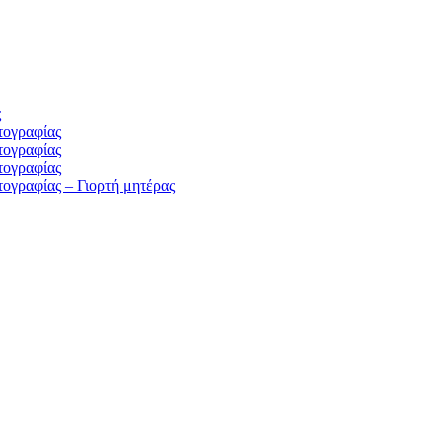
ς
τογραφίας
τογραφίας
τογραφίας
ογραφίας – Γιορτή μητέρας