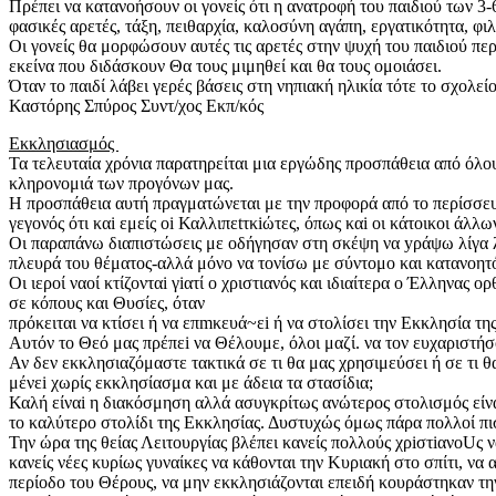
Πρέπει να κατανοήσουν οι γονείς ότι η ανατροφή του παιδιού των 3-
φασικές αρετές, τάξη, πειθαρχία, καλοσύνη αγάπη, εργατικότητα, φι
Οι γονείς θα μορφώσουν αυτές τις αρετές στην ψυχή του παιδιού περι
εκείνα που διδάσκουν Θα τους μιμηθεί και θα τους ομοιάσει.
Όταν το παιδί λάβει γερές βάσεις στη νηπιακή ηλικία τότε το σχολ
Καστόρης Σπύρος Συντ/χος Εκπ/κός
Εκκλησιασμός
Τα τελευταία χρόνια παρατηρείται μια εργώδης προσπάθεια από όλους
κληρονομιά των προγόνων μας.
Η προσπάθεια αυτή πραγματώνεται με την προφορά από το περίσσευ
γεγονός ότι καi εμείς οi Καλλιπεtτκiώτες, όπως καi οι κάτοικοι ά
Οι παραπάνω διαπιστώσεις με οδήγησαν στη σκέψη να yράψω λίγα λ
πλευρά του θέματος-αλλά μόνο να τονίσω με σύντομο και κατανοητό
Οι ιεροί ναοί κτίζονταi γiατί o χριστιανός και ιδιαίτερα ο Έλληνα
σε κόπους και Θυσίες, όταν
πρόκειται να κτίσει ή να επmκευά~εi ή να στολίσει την Εκκλησία της
Αυτόν το Θεό μας πρέπεi να Θέλουμε, όλοι μαζί. να τον ευχαριστή
Αν δεν εκκλησιαζόμαστε τακτικά σε τι θα μας χρησιμεύσει ή σε τι θ
μένεi χωρίς εκκλησίασμα και με άδεια τα στασίδια;
Καλή είναi η διακόσμηση αλλά ασυγκρίτως ανώτερος στολισμός είναι 
το καλύτερο στολίδι της Εκκλησίας. Δυστυχώς όμως πάρα πολλοί πιστ
Την ώρα της θείας Λειτουργίας βλέπει κανείς πολλούς χρiστiανοUς ν
κανείς νέες κυρίως γυναίκες να κάθονται την Κυριακή στο σπίτι, να 
περίοδο του Θέρους, να μην εκκλησιάζονται επειδή κουράστηκαν τ