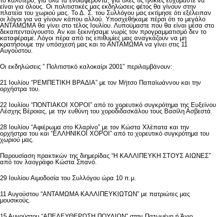
το καλύτερο, για όλα τα ενδιαφέροντα, για όλες τις ηλικίες ευχόμαστε να
είναι για όλους. Οι πολιτιστικές μας εκδηλώσεις φέτος θα γίνουν στην
πλατεία του χωριού μας. Το Δ. Σ. του Συλλόγου μας εκτίμησε ότι εξέλειπαν
οι λόγοι για να γίνουν κάπου αλλού. Υποσχεθήκαμε πέρσι ότι το μεγάλο
ΑΝΤΑΜΩΜΑ θα γίνει στο τέλος Ιουλίου. Λυπούμαστε που θα είναι μέσα στο
δεκαπενταύγουστο. Αν και ξεκινήσαμε νωρίς τον προγραμματισμό δεν το
καταφέραμε. Λόγοι πέρα από τις επιθυμίες μας αναγκάζουν να μη
κρατήσουμε την υπόσχεσή μας και το ΑΝΤΑΜΩΜΑ να γίνει στις 11
Αυγούστου.
Οι εκδηλώσεις ” Πολιτιστικό καλοκαίρι 2001″ περιλαμβάνουν:
21 Ιουλίου “ΡΕΜΠΕΤΙΚΗ ΒΡΑΔΙΑ” με τον Μήτσο Παπαϊωάννου και την
ορχήστρα του.
22 Ιουλίου “ΠΟΝΤΙΑΚΟΙ ΧΟΡΟΙ” από το χορευτικό συγκρότημα της Ευξείνου
Λέσχης Βέροιας, με την ευθύνη του χοροδιδασκάλου τους Βασίλη Ασβεστά.
28 Ιουλίου “Αφιέρωμα στο Κλαρίνο” με τον Κώστα Χλέπατα και την
ορχήστρα του και “ΕΛΛΗΝΙΚΟΙ ΧΟΡΟΙ” από το χορευτικό συγκρότημα του
χωριού μας.
Παρουσίαση πρακτικών της διημερίδας “Η ΚΑΛΛΙΠΕΥΚΗ ΣΤΟΥΣ ΑΙΩΝΕΣ”
από τον λαογράφο Κώστα Σπανό.
29 Ιουλίου Αιμοδοσία του Συλλόγου ώρα 10 π.μ.
11 Αυγούστου “ΑΝΤΑΜΩΜΑ ΚΑΛΛΙΠΕΥΚΙΩΤΩΝ” με πατριώτες μας
μουσικούς.
15 Αυγούστου “ΑΠΕΛΕΥΘΕΡΩΣΗ ΠΟΥΛΙΩΝ” στην Πατωμένη ή Άγιο