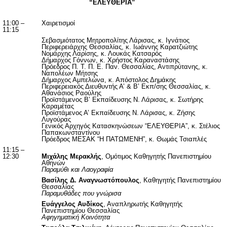
“ΕΛΕΥΘΕΡΙΑ”
11:00 –
Χαιρετισμοί
11:15
Σεβασμιότατος Μητροπολίτης Λάρισας, κ. Ιγνάτιος
Περιφερειάρχης Θεσσαλίας, κ. Ιωάννης Καρατζιώτης
Νομάρχης Λαρίσης, κ. Λουκάς Κατσαρός
Δήμαρχος Γόννων, κ. Χρήστος Καραναστάσης
Πρόεδρος Π. Τ. Π. Ε. Παν. Θεσσαλίας, Αντιπρύτανης, κ.
Ναπολέων Μήτσης
Δήμαρχος Αμπελώνα, κ. Απόστολος Δημάκης
Περιφερειακός Διευθυντής Α’ & Β’ Εκπ/σης Θεσσαλίας, κ.
Αθανάσιος Ραούλης
Προϊστάμενος Β’ Εκπαίδευσης Ν. Λάρισας, κ. Σωτήρης
Καραμέτας
Προϊστάμενος Α’ Εκπαίδευσης Ν. Λάρισας, κ. Ζήσης
Λυγούρας
Γενικός Αρχηγός Κατασκηνώσεων “ΕΛΕΥΘΕΡΙΑ”, κ. Στέλιος
Παπακωνσταντίνου
Πρόεδρος ΜΕΣΑΚ “Η ΠΑΤΩΜΕΝΗ”, κ. Θωμάς Τσιαπλές
11:15 –
12:30
Μιχάλης Μερακλής
, Ομότιμος Καθηγητής Πανεπιστημίου
Αθηνών
Παραμύθι και Λαογραφία
Βασίλης Δ. Αναγνωστόπουλος
, Καθηγητής Πανεπιστημίου
Θεσσαλίας
Παραμυθάδες που γνώρισα
Ευάγγελος Αυδίκος
, Αναπληρωτής Καθηγητής
Πανεπιστημίου Θεσσαλίας
Αφηγηματική Κοινότητα