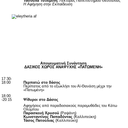
Τασούλα Τσιλιμένη
, Λέκτορας Πανεπιστημίου Θεσσαλίας
Η Αφήγηση στην Εκπαίδευση
Απογευματινή Συνάντηση
ΔΑΣΙΚΟΣ ΧΩΡΟΣ ΑΝΑΨΥΧΗΣ «ΠΑΤΩΜΕΝΗ»
17:30-
18:00
Περπατώ στο δάσος
Περίπατος από το εξωκλήσι του Αϊ-Θανάση μέχρι την
«Πατωμένη»
18:00
-20:15
Ψίθυροι στο Δάσος
Αφηγήσεις από παραδοσιακούς παραμυθάδες του Κάτω
Ολύμπου
Παρασκευή Χρυσού
(Ραψάνη)
Κωνσταντίνος Παπαδόντας
(Καλλιπεύκη)
Τάσος Πατούλιας
(Καλλιπεύκη)