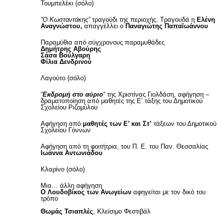
Τουμπελέκι (σόλο)
“Ο Κωσταντάκης”
τραγούδι της περιοχής. Τραγουδά η
Ελένη
Αναγνώστου,
απαγγέλλει ο
Παναγιώτης Παπαϊωάννου
Παραμύθια από σύγχρονους παραμυθάδες
Δημήτρης Αβούρης
Σάσα Βούλγαρη
Φίλια Δενδρινού
Λαγούτο (σόλο)
“
Εκδρομή στο αύριο
“
της Χριστίνας Γιολδάση, αφήγηση –
δραματοποίηση από μαθητές της Ε’ τάξης του Δημοτικού
Σχολείου Ριζομύλου
Αφήγηση από
μαθητές των Ε’ και Στ’
τάξεων του Δημοτικού
Σχολείου Γόννων
Αφήγηση από τη φοιτήτρια, του Π. Ε. του Παν. Θεσσαλίας
Ιωάννα Αντωνιάδου
Κλαρίνο (σόλο)
Μια… άλλη αφήγηση
Ο Λουδοβίκος των Ανωγείων
αφηγείται με τον δικό του
τρόπο
Θωμάς Τσιαπλές
, Κλείσιμο Φεστιβάλ