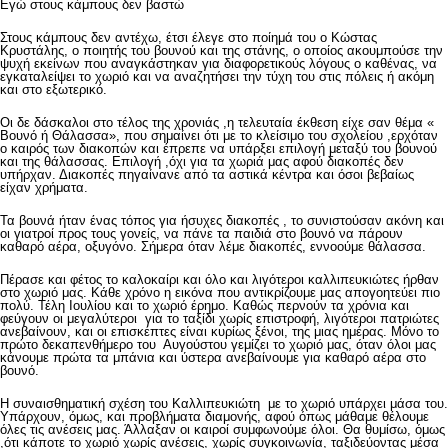
Εγώ στους κάμπους δεν βαστώ
Στους κάμπους δεν αντέχω, έτσι έλεγε στο ποίημά του ο Κώστας
Κρυστάλης, ο ποιητής του βουνού και της στάνης, ο οποίος ακουμπούσε την
ψυχή εκείνων που αναγκάστηκαν για διαφορετικούς λόγους ο καθένας, να
εγκαταλείψει το χωριό και να αναζητήσει την τύχη του στις πόλεις ή ακόμη
και στο εξωτερικό.
Οι δε δάσκαλοι στο τέλος της χρονιάς ,η τελευταία έκθεση είχε σαν θέμα «
Βουνό ή Θάλασσα», που σημαίνει ότι με το κλείσιμο του σχολείου ,ερχόταν
ο καιρός των διακοπών και έπρεπε να υπάρξει επιλογή μεταξύ του βουνού
και της θάλασσας. Επιλογή ,όχι για τα χωριά μας αφού διακοπές δεν
υπήρχαν. Διακοπές πηγαίνανε από τα αστικά κέντρα και όσοι βεβαίως
είχαν χρήματα.
Τα βουνά ήταν ένας τόπος για ήσυχες διακοπές , το συνιστούσαν ακόνη και
οι γιατροί προς τους γονείς, να πάνε τα παιδιά στο βουνό να πάρουν
καθαρό αέρα, οξυγόνο. Σήμερα όταν λέμε διακοπές, εννοούμε θάλασσα.
Πέρασε και φέτος το καλοκαίρι και όλο και λιγότεροι καλλιπευκιώτες ήρθαν
στο χωριό μας. Κάθε χρόνο η εικόνα που αντικρίζουμε μας απογοητεύει πιο
πολύ. Τέλη Ιουλίου και το χωριό έρημο. Καθώς περνούν τα χρόνια και
φεύγουν οι μεγαλύτεροι για το ταξίδι χωρίς επιστροφή, λιγότεροι πατριώτες
ανεβαίνουν, και οι επισκέπτες είναι κυρίως ξένοι, της μιας ημέρας. Μόνο το
πρώτο δεκαπενθήμερο του Αυγούστου γεμίζει το χωριό μας, όταν όλοι μας
κάνουμε πρώτα τα μπάνια και ύστερα ανεβαίνουμε για καθαρό αέρα στο
βουνό.
Η συναισθηματική σχέση του Καλλιπευκιώτη με το χωριό υπάρχει μάσα του.
Υπάρχουν, όμως, και προβλήματα διαμονής, αφού όπως μάθαμε θέλουμε
όλες τις ανέσεις μας. Άλλαξαν οι καιροί συμφωνούμε όλοι. Θα θυμίσω, όμως
,ότι κάποτε το χωριό χωρίς ανέσεις, χωρίς συγκοινωνία, ταξιδεύοντας μέσα