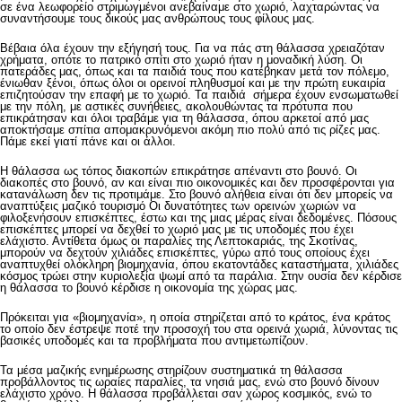
σε ένα λεωφορείο στριμωγμένοι ανεβαίναμε στο χωριό, λαχταρώντας να
συναντήσουμε τους δικούς μας ανθρώπους τους φίλους μας.
Βέβαια όλα έχουν την εξήγησή τους. Για να πάς στη θάλασσα χρειαζόταν
χρήματα, οπότε το πατρικό σπίτι στο χωριό ήταν η μοναδική λύση. Οι
πατεράδες μας, όπως και τα παιδιά τους που κατέβηκαν μετά τον πόλεμο,
ένιωθαν ξένοι, όπως όλοι οι ορεινοί πληθυσμοί και με την πρώτη ευκαιρία
επιζητούσαν την επαφή με το χωριό. Τα παιδιά σήμερα έχουν ενσωματωθεί
με την πόλη, με αστικές συνήθειες, ακολουθώντας τα πρότυπα που
επικράτησαν και όλοι τραβάμε για τη θάλασσα, όπου αρκετοί από μας
αποκτήσαμε σπίτια απομακρυνόμενοι ακόμη πιο πολύ από τις ρίζες μας.
Πάμε εκεί γιατί πάνε και οι άλλοι.
Η θάλασσα ως τόπος διακοπών επικράτησε απέναντι στο βουνό. Οι
διακοπές στο βουνό, αν και είναι πιο οικονομικές και δεν προσφέρονται για
κατανάλωση δεν τις προτιμάμε. Στο βουνό αλήθεια είναι ότι δεν μπορείς να
αναπτύξεις μαζικό τουρισμό Οι δυνατότητες των ορεινών χωριών να
φιλοξενήσουν επισκέπτες, έστω και της μιας μέρας είναι δεδομένες. Πόσους
επισκέπτες μπορεί να δεχθεί το χωριό μας με τις υποδομές που έχει
ελάχιστο. Αντίθετα όμως οι παραλίες της Λεπτοκαριάς, της Σκοτίνας,
μπορούν να δεχτούν χιλιάδες επισκέπτες, γύρω από τους οποίους έχει
αναπτυχθεί ολόκληρη βιομηχανία, όπου εκατοντάδες καταστήματα, χιλιάδες
κόσμος τρώει στην κυριολεξία ψωμί από τα παράλια. Στην ουσία δεν κέρδισε
η θάλασσα το βουνό κέρδισε η οικονομία της χώρας μας.
Πρόκειται για «βιομηχανία», η οποία στηρίζεται από το κράτος, ένα κράτος
το οποίο δεν έστρεψε ποτέ την προσοχή του στα ορεινά χωριά, λύνοντας τις
βασικές υποδομές και τα προβλήματα που αντιμετωπίζουν.
Τα μέσα μαζικής ενημέρωσης στηρίζουν συστηματικά τη θάλασσα
προβάλλοντος τις ωραίες παραλίες, τα νησιά μας, ενώ στο βουνό δίνουν
ελάχιστο χρόνο. Η θάλασσα προβάλλεται σαν χώρος κοσμικός, ενώ το